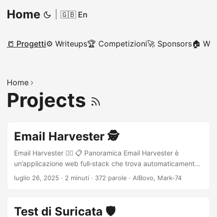
Home
|
🇬🇧 En
📒 Progetti
⚙ Writeups
🏆 Competizioni
🚀 Sponsors
🏠 Wik
Home
Projects
Email Harvester 🕵
Email Harvester 🕵️‍♂️ 📋 Panoramica Email Harvester è
un’applicazione web full‑stack che trova automaticamente
gli indirizzi email associati a un dominio specificato, li
luglio 26, 2025
·
2 minuti
·
372 parole
·
AlBovo, Mark-74
confronta con API pubbliche su violazioni di dati per
segnalare eventuali account compromessi e presenta i
risultati in un’interfaccia semplice e interattiva. Unisce un
Test di Suricata 🛡
backend Python basato su Flask per lo scraping e i controlli